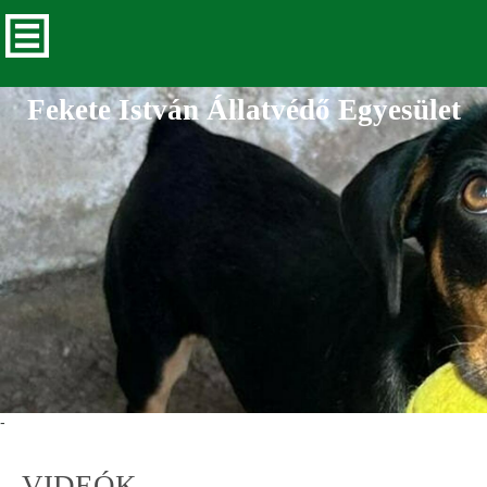
Fekete István Állatvédő Egyesület
-
VIDEÓK