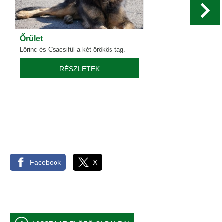
Őrület
Lőrinc és Csacsifül a két örökös tag.
RÉSZLETEK
Facebook
X