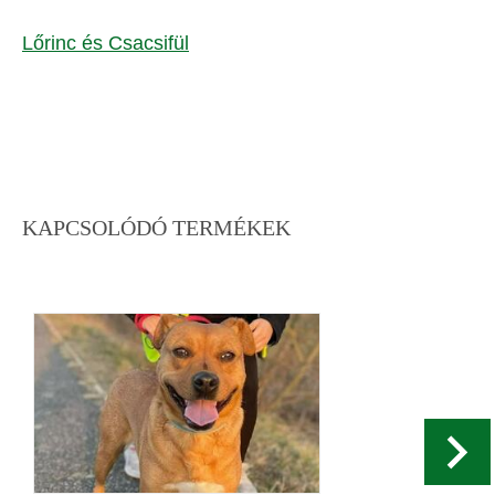
Lőrinc és Csacsifül
KAPCSOLÓDÓ TERMÉKEK