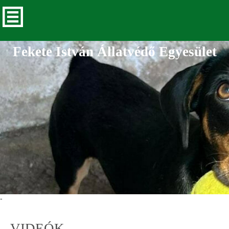
Fekete István Állatvédő Egyesület
-
VIDEÓK