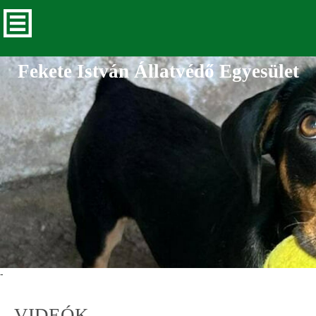
Fekete István Állatvédő Egyesület
-
VIDEÓK